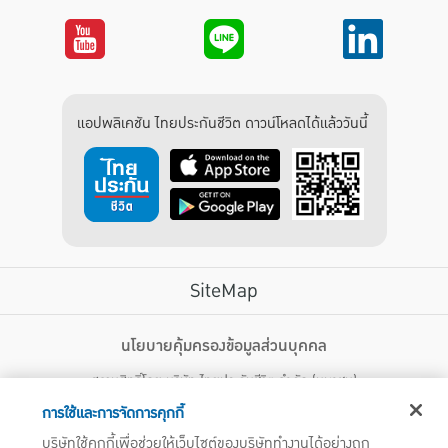
แอปพลิเคชัน ไทยประกันชีวิต ดาวน์โหลดได้แล้ววันนี้
SiteMap
บริการลูกค้า
นโยบายคุ้มครองข้อมูลส่วนบุคคล
สงวนสิทธิ์โดย บริษัท ไทยประกันชีวิต จำกัด (มหาชน)
ไทยประกันชีวิต HEALTH CARE SOLUTIONS
123 ถนน รัชดาภิเษก แขวงดินแดง เขตดินแดง กรุงเทพฯ 10400 โทรศัพท์ 02-
สิทธิพิเศษ
การใช้และการจัดการคุกกี้
2470247
แอปพลิเคชัน ไทยประกันชีวิต
บริษัทใช้คุกกี้เพื่อช่วยให้เว็บไซต์ของบริษัททำงานได้อย่างถูก