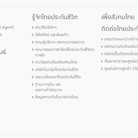
รู้จักไทยประกันชีวิต
เพื่อสังคมไทย
ติดต่อไทยประกั
al Agent)
ประวัติบริษัทฯ
ัล
วิสัยทัศน์ และพันธกิจ
สอบถามแนะนำบริกา
คณะผู้บริหาร และคณะกรรมการ
สมัครงานกับไทยประกั
คณะกรรมการชะรีอะฮ์ไทยประกันชีวิตตะ
นธ์
สมัครเป็นตัวแทนไทยป
กาฟุล
ค้นหาสาขาและศูนย์บร
รางวัลแห่งเกียรติยศคนไทย
ศูนย์บริการลูกค้า CS
บริษัทในกลุ่มไทยประกันชีวิต
ผลงานโฆษณาไทยประกันชีวิต
ฐานะการเงิน และ
ผลการดำเนินงาน
ข้อมูลตามคำสั่งนายทะเบียน