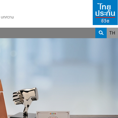
บทความ
TH