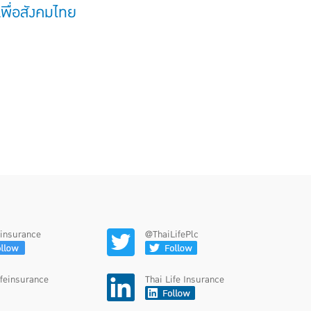
พื่อสังคมไทย
feinsurance
@ThaiLifePlc
ifeinsurance
Thai Life Insurance