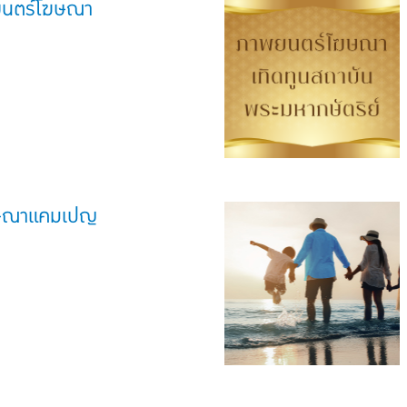
พยนตร์โฆษณา
ษณาแคมเปญ