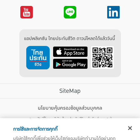
แอปพลิเคชัน ไทยประกันชีวิต ดาวน์โหลดได้แล้ววันนี้
SiteMap
บริการลูกค้า
นโยบายคุ้มครองข้อมูลส่วนบุคคล
สงวนสิทธิ์โดย บริษัท ไทยประกันชีวิต จำกัด (มหาชน)
ไทยประกันชีวิต HEALTH CARE SOLUTIONS
123 ถนน รัชดาภิเษก แขวงดินแดง เขตดินแดง กรุงเทพฯ 10400 โทรศัพท์ 02-
สิทธิพิเศษ
การใช้และการจัดการคุกกี้
2470247
แอปพลิเคชัน ไทยประกันชีวิต
บริษัทใช้คุกกี้เพื่อช่วยให้เว็บไซต์ของบริษัททำงานได้อย่างถูก