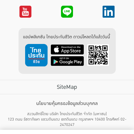
แอปพลิเคชัน ไทยประกันชีวิต ดาวน์โหลดได้แล้ววันนี้
SiteMap
บริการลูกค้า
นโยบายคุ้มครองข้อมูลส่วนบุคคล
สงวนสิทธิ์โดย บริษัท ไทยประกันชีวิต จำกัด (มหาชน)
ไทยประกันชีวิต HEALTH CARE SOLUTIONS
123 ถนน รัชดาภิเษก แขวงดินแดง เขตดินแดง กรุงเทพฯ 10400 โทรศัพท์ 02-
สิทธิพิเศษ
2470247
แอปพลิเคชัน ไทยประกันชีวิต