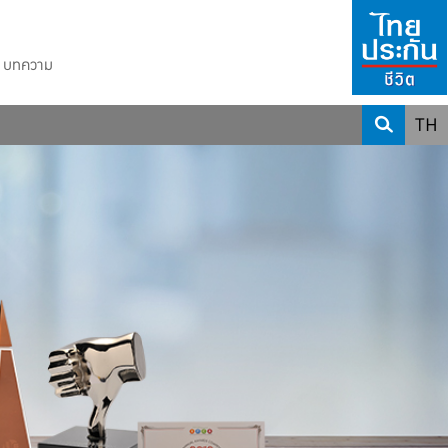
บทความ
TH