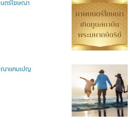
พยนตร์โฆษณา
ษณาแคมเปญ