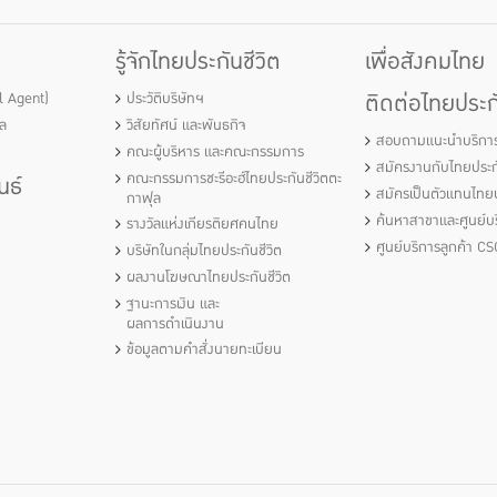
รู้จักไทยประกันชีวิต
เพื่อสังคมไทย
ติดต่อไทยประกั
al Agent)
ประวัติบริษัทฯ
ัล
วิสัยทัศน์ และพันธกิจ
สอบถามแนะนำบริกา
คณะผู้บริหาร และคณะกรรมการ
สมัครงานกับไทยประกั
คณะกรรมการชะรีอะฮ์ไทยประกันชีวิตตะ
นธ์
สมัครเป็นตัวแทนไทยป
กาฟุล
ค้นหาสาขาและศูนย์บร
รางวัลแห่งเกียรติยศคนไทย
ศูนย์บริการลูกค้า CS
บริษัทในกลุ่มไทยประกันชีวิต
ผลงานโฆษณาไทยประกันชีวิต
ฐานะการเงิน และ
ผลการดำเนินงาน
ข้อมูลตามคำสั่งนายทะเบียน