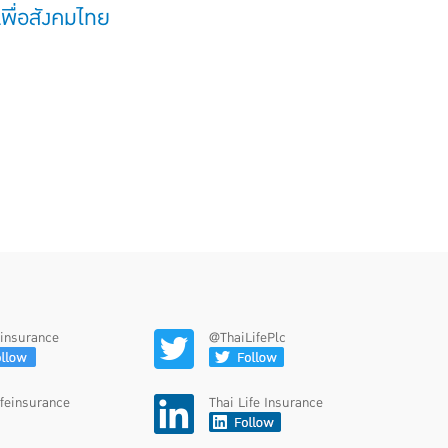
พื่อสังคมไทย
feinsurance
@ThaiLifePlc
ifeinsurance
Thai Life Insurance