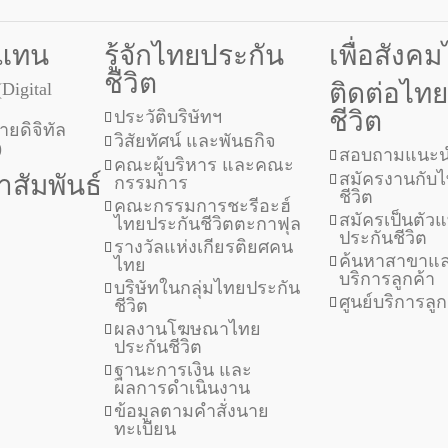
วแทน
รู้จักไทยประกัน
เพื่อสังค
ชีวิต
ติดต่อไท
(Digital
ชีวิต
ประวัติบริษัทฯ
ยดิจิทัล
วิสัยทัศน์ และพันธกิจ
)
สอบถามแนะน
คณะผู้บริหาร และคณะ
สมัครงานกับ
สัมพันธ์
กรรมการ
ชีวิต
คณะกรรมการชะรีอะฮ์
สมัครเป็นตั
ไทยประกันชีวิตตะกาฟุล
ประกันชีวิต
รางวัลแห่งเกียรติยศคน
ค้นหาสาขาแล
ไทย
บริการลูกค้า
บริษัทในกลุ่มไทยประกัน
ศูนย์บริการลู
ชีวิต
ผลงานโฆษณาไทย
ประกันชีวิต
ฐานะการเงิน และ
ผลการดำเนินงาน
ข้อมูลตามคำสั่งนาย
ทะเบียน