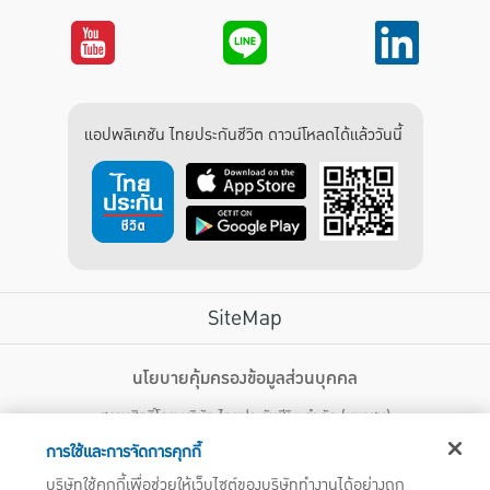
แอปพลิเคชัน ไทยประกันชีวิต ดาวน์โหลดได้แล้ววันนี้
SiteMap
บริการลูกค้า
นโยบายคุ้มครองข้อมูลส่วนบุคคล
สงวนสิทธิ์โดย บริษัท ไทยประกันชีวิต จำกัด (มหาชน)
ไทยประกันชีวิต HEALTH CARE SOLUTIONS
123 ถนน รัชดาภิเษก แขวงดินแดง เขตดินแดง กรุงเทพฯ 10400 โทรศัพท์ 02-
สิทธิพิเศษ
การใช้และการจัดการคุกกี้
2470247
แอปพลิเคชัน ไทยประกันชีวิต
บริษัทใช้คุกกี้เพื่อช่วยให้เว็บไซต์ของบริษัททำงานได้อย่างถูก