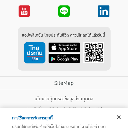
แอปพลิเคชัน ไทยประกันชีวิต ดาวน์โหลดได้แล้ววันนี้
SiteMap
บริการลูกค้า
นโยบายคุ้มครองข้อมูลส่วนบุคคล
สงวนสิทธิ์โดย บริษัท ไทยประกันชีวิต จำกัด (มหาชน)
ไทยประกันชีวิต HEALTH CARE SOLUTIONS
123 ถนน รัชดาภิเษก แขวงดินแดง เขตดินแดง กรุงเทพฯ 10400 โทรศัพท์ 02-
สิทธิพิเศษ
การใช้และการจัดการคุกกี้
2470247
แอปพลิเคชัน ไทยประกันชีวิต
บริษัทใช้คุกกี้เพื่อช่วยให้เว็บไซต์ของบริษัททำงานได้อย่างถูก