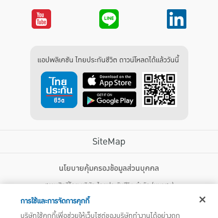
แอปพลิเคชัน ไทยประกันชีวิต ดาวน์โหลดได้แล้ววันนี้
SiteMap
บริการลูกค้า
นโยบายคุ้มครองข้อมูลส่วนบุคคล
สงวนสิทธิ์โดย บริษัท ไทยประกันชีวิต จำกัด (มหาชน)
ไทยประกันชีวิต HEALTH CARE SOLUTIONS
123 ถนน รัชดาภิเษก แขวงดินแดง เขตดินแดง กรุงเทพฯ 10400 โทรศัพท์ 02-
สิทธิพิเศษ
การใช้และการจัดการคุกกี้
2470247
แอปพลิเคชัน ไทยประกันชีวิต
บริษัทใช้คุกกี้เพื่อช่วยให้เว็บไซต์ของบริษัททำงานได้อย่างถูก