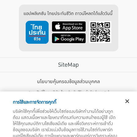
แอปพลิเคชัน ไทยประกันชีวิต ดาวน์โหลดได้แล้ววันนี้
SiteMap
บริการลูกค้า
นโยบายคุ้มครองข้อมูลส่วนบุคคล
สงวนสิทธิ์โดย บริษัท ไทยประกันชีวิต จำกัด (มหาชน)
ไทยประกันชีวิต HEALTH CARE SOLUTIONS
123 ถนน รัชดาภิเษก แขวงดินแดง เขตดินแดง กรุงเทพฯ 10400 โทรศัพท์ 02-
สิทธิพิเศษ
การใช้และการจัดการคุกกี้
2470247
แอปพลิเคชัน ไทยประกันชีวิต
บริษัทใช้คุกกี้เพื่อช่วยให้เว็บไซต์ของบริษัททำงานได้อย่างถูก
ไทยประกันชีวิตแคร์เซ็นเตอร์
ต้อง แสดงเนื้อหาและโฆษณาที่ตรงกับความสนใจของผู้ใช้ เปิด
บริษัทฯ ขอแจ้งให้ผู้ใช้บริการทราบว่า บรรดาข้อความ ภาพ เสียง เนื้อหา ชื่อ ชื่อทางการค้า ส่วนประกอบใดๆ
ไทยประกันชีวิตเมดิแคร์
ให้ใช้คุณสมบัติทางโซเชียลมีเดีย และเพื่อวิเคราะห์การเข้าถึง
ทั้งหมดของเว็บไซต์ รวมถึงเครื่องหมายการค้า เครื่องหมาย บริการ ลิขสิทธิ์ สิทธิบัตร ความรู้ต่างๆ ที่ปรากฏ
บนเว็บไซต์ของบริษัทฯ นี้ เป็นงานอันได้รับความคุ้มครองตามกฎหมายทรัพย์สินทางปัญญาของไทยโดยชอบ
ข้อมูลของบริษัท เรายังแบ่งปันข้อมูลการใช้งานไซต์กับพาร์ท
ไทยประกันชีวิตอีซี่เพย์
ด้วยกฎหมายของบริษัทฯ แต่เพียงผู้เดียว หากบุคคลใดลอกเลียน ปลอมแปลง ทำซ้ำ ดัดแปลง เผยแพร่ต่อ
เนอร์โซเชียลมีเดีย การโฆษณาและพาร์ทเนอร์การวิเคราะห์ของ
ไทยประกันชีวิตฮอตเคลม