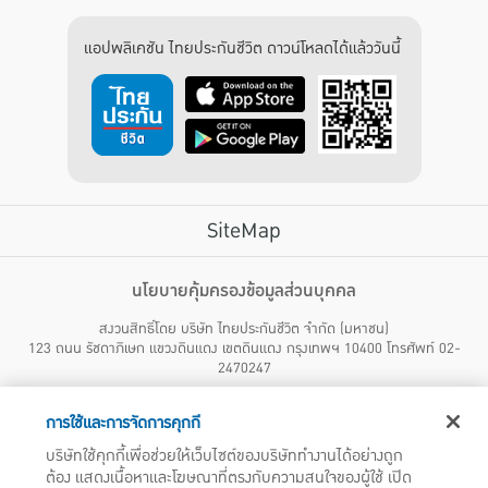
แอปพลิเคชัน ไทยประกันชีวิต ดาวน์โหลดได้แล้ววันนี้
SiteMap
บริการลูกค้า
นโยบายคุ้มครองข้อมูลส่วนบุคคล
สงวนสิทธิ์โดย บริษัท ไทยประกันชีวิต จำกัด (มหาชน)
ไทยประกันชีวิต HEALTH CARE SOLUTIONS
123 ถนน รัชดาภิเษก แขวงดินแดง เขตดินแดง กรุงเทพฯ 10400 โทรศัพท์ 02-
สิทธิพิเศษ
2470247
แอปพลิเคชัน ไทยประกันชีวิต
ไทยประกันชีวิตแคร์เซ็นเตอร์
การใช้และการจัดการคุกกี้
บริษัทฯ ขอแจ้งให้ผู้ใช้บริการทราบว่า บรรดาข้อความ ภาพ เสียง เนื้อหา ชื่อ ชื่อทางการค้า ส่วนประกอบใดๆ
ไทยประกันชีวิตเมดิแคร์
ทั้งหมดของเว็บไซต์ รวมถึงเครื่องหมายการค้า เครื่องหมาย บริการ ลิขสิทธิ์ สิทธิบัตร ความรู้ต่างๆ ที่ปรากฏ
บริษัทใช้คุกกี้เพื่อช่วยให้เว็บไซต์ของบริษัททำงานได้อย่างถูก
บนเว็บไซต์ของบริษัทฯ นี้ เป็นงานอันได้รับความคุ้มครองตามกฎหมายทรัพย์สินทางปัญญาของไทยโดยชอบ
ไทยประกันชีวิตอีซี่เพย์
ต้อง แสดงเนื้อหาและโฆษณาที่ตรงกับความสนใจของผู้ใช้ เปิด
ด้วยกฎหมายของบริษัทฯ แต่เพียงผู้เดียว หากบุคคลใดลอกเลียน ปลอมแปลง ทำซ้ำ ดัดแปลง เผยแพร่ต่อ
ไทยประกันชีวิตฮอตเคลม