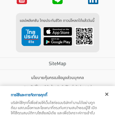
แอปพลิเคชัน ไทยประกันชีวิต ดาวน์โหลดได้แล้ววันนี้
SiteMap
บริการลูกค้า
นโยบายคุ้มครองข้อมูลส่วนบุคคล
สงวนสิทธิ์โดย บริษัท ไทยประกันชีวิต จำกัด (มหาชน)
ไทยประกันชีวิต HEALTH CARE SOLUTIONS
123 ถนน รัชดาภิเษก แขวงดินแดง เขตดินแดง กรุงเทพฯ 10400 โทรศัพท์ 02-
สิทธิพิเศษ
การใช้และการจัดการคุกกี้
2470247
แอปพลิเคชัน ไทยประกันชีวิต
บริษัทใช้คุกกี้เพื่อช่วยให้เว็บไซต์ของบริษัททำงานได้อย่างถูก
ไทยประกันชีวิตแคร์เซ็นเตอร์
ต้อง แสดงเนื้อหาและโฆษณาที่ตรงกับความสนใจของผู้ใช้ เปิด
บริษัทฯ ขอแจ้งให้ผู้ใช้บริการทราบว่า บรรดาข้อความ ภาพ เสียง เนื้อหา ชื่อ ชื่อทางการค้า ส่วนประกอบใดๆ
ไทยประกันชีวิตเมดิแคร์
ให้ใช้คุณสมบัติทางโซเชียลมีเดีย และเพื่อวิเคราะห์การเข้าถึง
ทั้งหมดของเว็บไซต์ รวมถึงเครื่องหมายการค้า เครื่องหมาย บริการ ลิขสิทธิ์ สิทธิบัตร ความรู้ต่างๆ ที่ปรากฏ