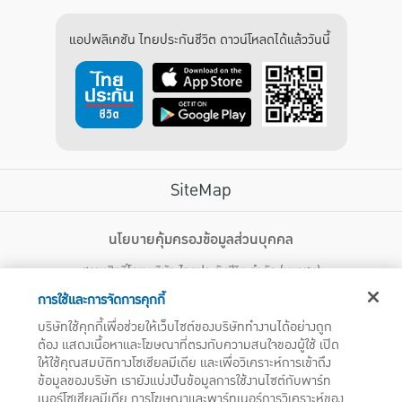
แอปพลิเคชัน ไทยประกันชีวิต ดาวน์โหลดได้แล้ววันนี้
SiteMap
บริการลูกค้า
นโยบายคุ้มครองข้อมูลส่วนบุคคล
สงวนสิทธิ์โดย บริษัท ไทยประกันชีวิต จำกัด (มหาชน)
ไทยประกันชีวิต HEALTH CARE SOLUTIONS
123 ถนน รัชดาภิเษก แขวงดินแดง เขตดินแดง กรุงเทพฯ 10400 โทรศัพท์ 02-
สิทธิพิเศษ
การใช้และการจัดการคุกกี้
2470247
แอปพลิเคชัน ไทยประกันชีวิต
บริษัทใช้คุกกี้เพื่อช่วยให้เว็บไซต์ของบริษัททำงานได้อย่างถูก
ไทยประกันชีวิตแคร์เซ็นเตอร์
ต้อง แสดงเนื้อหาและโฆษณาที่ตรงกับความสนใจของผู้ใช้ เปิด
บริษัทฯ ขอแจ้งให้ผู้ใช้บริการทราบว่า บรรดาข้อความ ภาพ เสียง เนื้อหา ชื่อ ชื่อทางการค้า ส่วนประกอบใดๆ
ไทยประกันชีวิตเมดิแคร์
ให้ใช้คุณสมบัติทางโซเชียลมีเดีย และเพื่อวิเคราะห์การเข้าถึง
ทั้งหมดของเว็บไซต์ รวมถึงเครื่องหมายการค้า เครื่องหมาย บริการ ลิขสิทธิ์ สิทธิบัตร ความรู้ต่างๆ ที่ปรากฏ
บนเว็บไซต์ของบริษัทฯ นี้ เป็นงานอันได้รับความคุ้มครองตามกฎหมายทรัพย์สินทางปัญญาของไทยโดยชอบ
ข้อมูลของบริษัท เรายังแบ่งปันข้อมูลการใช้งานไซต์กับพาร์ท
ไทยประกันชีวิตอีซี่เพย์
ด้วยกฎหมายของบริษัทฯ แต่เพียงผู้เดียว หากบุคคลใดลอกเลียน ปลอมแปลง ทำซ้ำ ดัดแปลง เผยแพร่ต่อ
เนอร์โซเชียลมีเดีย การโฆษณาและพาร์ทเนอร์การวิเคราะห์ของ
ไทยประกันชีวิตฮอตเคลม