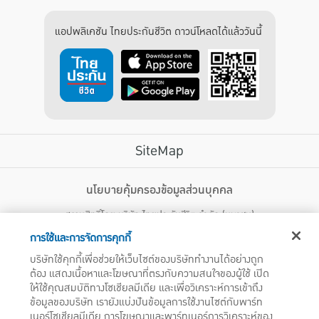
แอปพลิเคชัน ไทยประกันชีวิต ดาวน์โหลดได้แล้ววันนี้
SiteMap
บริการลูกค้า
นโยบายคุ้มครองข้อมูลส่วนบุคคล
สงวนสิทธิ์โดย บริษัท ไทยประกันชีวิต จำกัด (มหาชน)
ไทยประกันชีวิต HEALTH CARE SOLUTIONS
123 ถนน รัชดาภิเษก แขวงดินแดง เขตดินแดง กรุงเทพฯ 10400 โทรศัพท์ 02-
สิทธิพิเศษ
การใช้และการจัดการคุกกี้
2470247
แอปพลิเคชัน ไทยประกันชีวิต
บริษัทใช้คุกกี้เพื่อช่วยให้เว็บไซต์ของบริษัททำงานได้อย่างถูก
ไทยประกันชีวิตแคร์เซ็นเตอร์
ต้อง แสดงเนื้อหาและโฆษณาที่ตรงกับความสนใจของผู้ใช้ เปิด
บริษัทฯ ขอแจ้งให้ผู้ใช้บริการทราบว่า บรรดาข้อความ ภาพ เสียง เนื้อหา ชื่อ ชื่อทางการค้า ส่วนประกอบใดๆ
ไทยประกันชีวิตเมดิแคร์
ให้ใช้คุณสมบัติทางโซเชียลมีเดีย และเพื่อวิเคราะห์การเข้าถึง
ทั้งหมดของเว็บไซต์ รวมถึงเครื่องหมายการค้า เครื่องหมาย บริการ ลิขสิทธิ์ สิทธิบัตร ความรู้ต่างๆ ที่ปรากฏ
บนเว็บไซต์ของบริษัทฯ นี้ เป็นงานอันได้รับความคุ้มครองตามกฎหมายทรัพย์สินทางปัญญาของไทยโดยชอบ
ข้อมูลของบริษัท เรายังแบ่งปันข้อมูลการใช้งานไซต์กับพาร์ท
ไทยประกันชีวิตอีซี่เพย์
ด้วยกฎหมายของบริษัทฯ แต่เพียงผู้เดียว หากบุคคลใดลอกเลียน ปลอมแปลง ทำซ้ำ ดัดแปลง เผยแพร่ต่อ
เนอร์โซเชียลมีเดีย การโฆษณาและพาร์ทเนอร์การวิเคราะห์ของ
ไทยประกันชีวิตฮอตเคลม