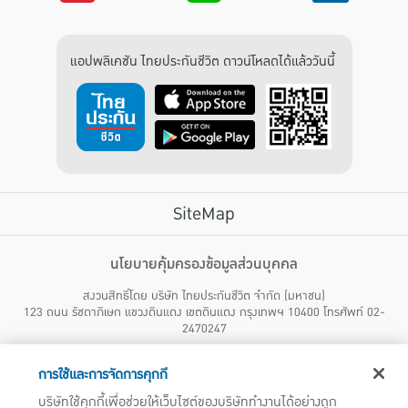
แอปพลิเคชัน ไทยประกันชีวิต ดาวน์โหลดได้แล้ววันนี้
SiteMap
บริการลูกค้า
นโยบายคุ้มครองข้อมูลส่วนบุคคล
สงวนสิทธิ์โดย บริษัท ไทยประกันชีวิต จำกัด (มหาชน)
ไทยประกันชีวิต HEALTH CARE SOLUTIONS
123 ถนน รัชดาภิเษก แขวงดินแดง เขตดินแดง กรุงเทพฯ 10400 โทรศัพท์ 02-
สิทธิพิเศษ
2470247
แอปพลิเคชัน ไทยประกันชีวิต
ไทยประกันชีวิตแคร์เซ็นเตอร์
การใช้และการจัดการคุกกี้
บริษัทฯ ขอแจ้งให้ผู้ใช้บริการทราบว่า บรรดาข้อความ ภาพ เสียง เนื้อหา ชื่อ ชื่อทางการค้า ส่วนประกอบใดๆ
ไทยประกันชีวิตเมดิแคร์
ทั้งหมดของเว็บไซต์ รวมถึงเครื่องหมายการค้า เครื่องหมาย บริการ ลิขสิทธิ์ สิทธิบัตร ความรู้ต่างๆ ที่ปรากฏ
บริษัทใช้คุกกี้เพื่อช่วยให้เว็บไซต์ของบริษัททำงานได้อย่างถูก
บนเว็บไซต์ของบริษัทฯ นี้ เป็นงานอันได้รับความคุ้มครองตามกฎหมายทรัพย์สินทางปัญญาของไทยโดยชอบ
ไทยประกันชีวิตอีซี่เพย์