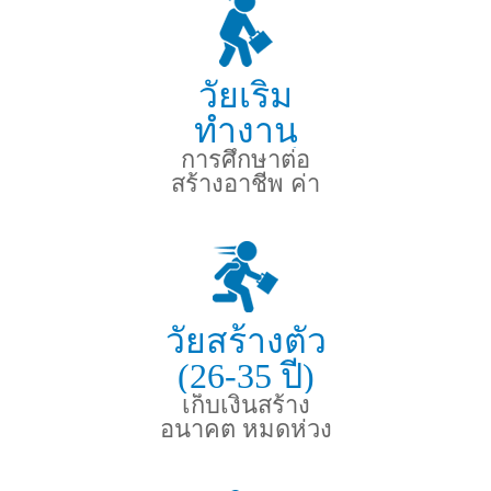
วัยเริ่ม
ทำงาน
(21-25 ปี)
การศึกษาต่อ
สร้างอาชีพ ค่า
รักษาฯฉุกเฉิน
วัยสร้างตัว
(26-35 ปี)
เก็บเงินสร้าง
อนาคต หมดห่วง
ค่ารักษาหากเกิด
เหตุฯ