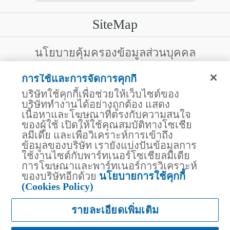
SiteMap
บริการลูกค้า
นโยบายคุ้มครองข้อมูลส่วนบุคคล
สงวนสิทธิ์โดย บริษัท ไทยประกันชีวิต จำกัด (มหาชน)
ไทยประกันชีวิต HEALTH CARE SOLUTIONS
การใช้และการจัดการคุกกี้
123 ถนน รัชดาภิเษก แขวงดินแดง เขตดินแดง
สิทธิพิเศษ
กรุงเทพฯ 10400 โทรศัพท์ 02-2470247
บริษัทใช้คุกกี้เพื่อช่วยให้เว็บไซต์ของ
แอปพลิเคชัน ไทยประกันชีวิต
บริษัททำงานได้อย่างถูกต้อง แสดง
ไทยประกันชีวิตแคร์เซ็นเตอร์
เนื้อหาและโฆษณาที่ตรงกับความสนใจ
บริษัทฯ ขอแจ้งให้ผู้ใช้บริการทราบว่า บรรดาข้อความ ภาพ เสียง เนื้อหา
ไทยประกันชีวิตเมดิแคร์
ชื่อ ชื่อทางการค้า ส่วนประกอบใดๆ ทั้งหมดของเว็บไซต์ รวมถึง
ของผู้ใช้ เปิดให้ใช้คุณสมบัติทางโซเชีย
เครื่องหมายการค้า เครื่องหมาย บริการ ลิขสิทธิ์ สิทธิบัตร ความรู้ต่างๆ
ไทยประกันชีวิตอีซี่เพย์
ลมีเดีย และเพื่อวิเคราะห์การเข้าถึง
ที่ปรากฏบนเว็บไซต์ของบริษัทฯ นี้ เป็นงานอันได้รับความคุ้มครองตาม
ข้อมูลของบริษัท เรายังแบ่งปันข้อมูลการ
ไทยประกันชีวิตฮอตเคลม
กฎหมายทรัพย์สินทางปัญญาของไทยโดยชอบด้วยกฎหมายของบริษัทฯ
ใช้งานไซต์กับพาร์ทเนอร์โซเชียลมีเดีย
แต่เพียงผู้เดียว หากบุคคลใดลอกเลียน ปลอมแปลง ทำซ้ำ ดัดแปลง เผย
ไทยประกันชีวิตประกันกลุ่ม
แพร่ต่อสาธารณชน จำหน่าย มีไว้ให้เช่า หรือกระทำการใดๆ ในลักษณะ
การโฆษณาและพาร์ทเนอร์การวิเคราะห์
บริการสำหรับเจ้าหน้าที่โรงพยาบาล
ที่เป็นการแสวงหาประโยชน์ทางการค้าหรือประโยชน์โดยมิชอบ ไม่ว่า
ของบริษัทอีกด้วย
นโยบายการใช้คุกกี้
โดยประการใดๆ จากทรัพย์สินทางปัญญาดังกล่าวข้างต้น โดยไม่ได้รับ
สถานพยาบาลคู่สัญญา
(Cookies Policy)
อนุญาตจากบริษัทฯ บริษัทฯ จะดำเนินการตามกฎหมายกับผู้ทำละเมิด
ไทยประกันชีวิต Telemedicine
สิทธิดังกล่าวโดยทันที
ไทยประกันชีวิต AI CHAT
รายละเอียดเพิ่มเติม
แพ็กเกจผ่าตัดราคาพิเศษ "ความห่วงใยจากไทย
ประกันชีวิต"