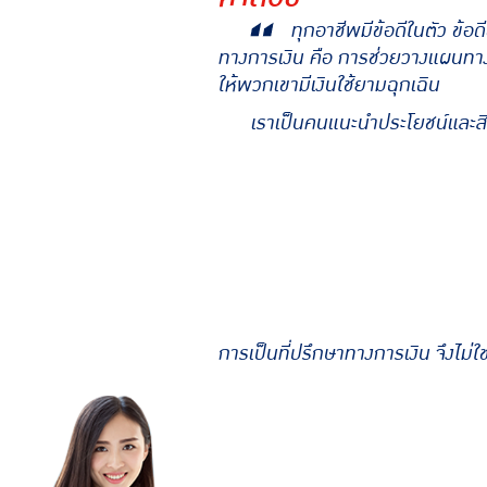
ทุกอาชีพมีข้อดีในตัว ข้อด
ทางการเงิน คือ การช่วยวางแผนทางกา
ให้พวกเขามีเงินใช้ยามฉุกเฉิน
เราเป็นคนแนะนำประโยชน์และสิ่