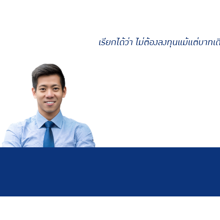
เพราะอาชีพที่ปรึกษาทางกา
งานประจำทั่วไป ทำมากได้เงินมาก มี
ไม่ต้องสต๊อคสินค้า ไม่ต้องกลัวสินค
เรียกได้ว่า ไม่ต้องลงทุนแม้แต่บาทเ