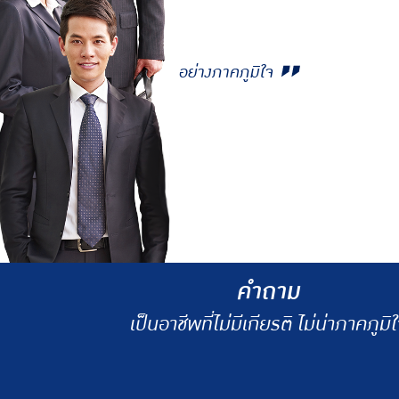
มีโครงสร้างผลตอบแทน และสวั
มีระบบพี่เลี้ยงมืออาชีพที่คอยดูแล 
ให้คุณก้าวสู่ความสำเร็จในอาชีพนี้ได
อย่างภาคภูมิใจ
คำถาม