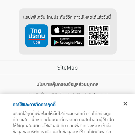
แอปพลิเคชัน ไทยประกันชีวิต ดาวน์โหลดได้แล้ววันนี้
SiteMap
บริการลูกค้า
นโยบายคุ้มครองข้อมูลส่วนบุคคล
สงวนสิทธิ์โดย บริษัท ไทยประกันชีวิต จำกัด (มหาชน)
ไทยประกันชีวิต HEALTH CARE SOLUTIONS
123 ถนน รัชดาภิเษก แขวงดินแดง เขตดินแดง กรุงเทพฯ 10400 โทรศัพท์ 02-
สิทธิพิเศษ
การใช้และการจัดการคุกกี้
2470247
แอปพลิเคชัน ไทยประกันชีวิต
บริษัทใช้คุกกี้เพื่อช่วยให้เว็บไซต์ของบริษัททำงานได้อย่างถูก
ไทยประกันชีวิตแคร์เซ็นเตอร์
ต้อง แสดงเนื้อหาและโฆษณาที่ตรงกับความสนใจของผู้ใช้ เปิด
บริษัทฯ ขอแจ้งให้ผู้ใช้บริการทราบว่า บรรดาข้อความ ภาพ เสียง เนื้อหา ชื่อ ชื่อทางการค้า ส่วนประกอบใดๆ
ไทยประกันชีวิตเมดิแคร์
ให้ใช้คุณสมบัติทางโซเชียลมีเดีย และเพื่อวิเคราะห์การเข้าถึง
ทั้งหมดของเว็บไซต์ รวมถึงเครื่องหมายการค้า เครื่องหมาย บริการ ลิขสิทธิ์ สิทธิบัตร ความรู้ต่างๆ ที่ปรากฏ
บนเว็บไซต์ของบริษัทฯ นี้ เป็นงานอันได้รับความคุ้มครองตามกฎหมายทรัพย์สินทางปัญญาของไทยโดยชอบ
ข้อมูลของบริษัท เรายังแบ่งปันข้อมูลการใช้งานไซต์กับพาร์ท
ไทยประกันชีวิตอีซี่เพย์
ด้วยกฎหมายของบริษัทฯ แต่เพียงผู้เดียว หากบุคคลใดลอกเลียน ปลอมแปลง ทำซ้ำ ดัดแปลง เผยแพร่ต่อ