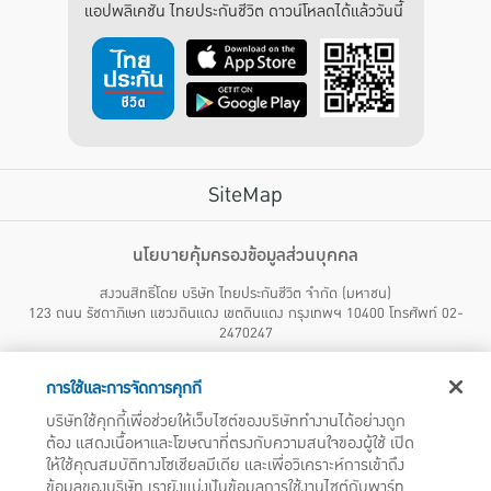
แอปพลิเคชัน ไทยประกันชีวิต ดาวน์โหลดได้แล้ววันนี้
SiteMap
บริการลูกค้า
นโยบายคุ้มครองข้อมูลส่วนบุคคล
สงวนสิทธิ์โดย บริษัท ไทยประกันชีวิต จำกัด (มหาชน)
ไทยประกันชีวิต HEALTH CARE SOLUTIONS
123 ถนน รัชดาภิเษก แขวงดินแดง เขตดินแดง กรุงเทพฯ 10400 โทรศัพท์ 02-
สิทธิพิเศษ
2470247
แอปพลิเคชัน ไทยประกันชีวิต
ไทยประกันชีวิตแคร์เซ็นเตอร์
การใช้และการจัดการคุกกี้
บริษัทฯ ขอแจ้งให้ผู้ใช้บริการทราบว่า บรรดาข้อความ ภาพ เสียง เนื้อหา ชื่อ ชื่อทางการค้า ส่วนประกอบใดๆ
ไทยประกันชีวิตเมดิแคร์
ทั้งหมดของเว็บไซต์ รวมถึงเครื่องหมายการค้า เครื่องหมาย บริการ ลิขสิทธิ์ สิทธิบัตร ความรู้ต่างๆ ที่ปรากฏ
บริษัทใช้คุกกี้เพื่อช่วยให้เว็บไซต์ของบริษัททำงานได้อย่างถูก
บนเว็บไซต์ของบริษัทฯ นี้ เป็นงานอันได้รับความคุ้มครองตามกฎหมายทรัพย์สินทางปัญญาของไทยโดยชอบ
ไทยประกันชีวิตอีซี่เพย์
ต้อง แสดงเนื้อหาและโฆษณาที่ตรงกับความสนใจของผู้ใช้ เปิด
ด้วยกฎหมายของบริษัทฯ แต่เพียงผู้เดียว หากบุคคลใดลอกเลียน ปลอมแปลง ทำซ้ำ ดัดแปลง เผยแพร่ต่อ
ไทยประกันชีวิตฮอตเคลม
สาธารณชน จำหน่าย มีไว้ให้เช่า หรือกระทำการใดๆ ในลักษณะที่เป็นการแสวงหาประโยชน์ทางการค้าหรือ
ให้ใช้คุณสมบัติทางโซเชียลมีเดีย และเพื่อวิเคราะห์การเข้าถึง
ประโยชน์โดยมิชอบ ไม่ว่าโดยประการใดๆ จากทรัพย์สินทางปัญญาดังกล่าวข้างต้น โดยไม่ได้รับอนุญาตจากบริ
ไทยประกันชีวิตประกันกลุ่ม
ข้อมูลของบริษัท เรายังแบ่งปันข้อมูลการใช้งานไซต์กับพาร์ท