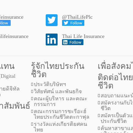
ifeinsurance
@ThaiLifePlc
lifeinsurance
Thai Life Insurance
วแทน
รู้จักไทยประกัน
เพื่อสังค
ชีวิต
ติดต่อไท
(Digital
ชีวิต
ประวัติบริษัทฯ
ยดิจิทัล
วิสัยทัศน์ และพันธกิจ
)
สอบถามแนะน
คณะผู้บริหาร และคณะ
สมัครงานกับ
สัมพันธ์
กรรมการ
ชีวิต
คณะกรรมการชะรีอะฮ์
สมัครเป็นตั
ไทยประกันชีวิตตะกาฟุล
ประกันชีวิต
รางวัลแห่งเกียรติยศคน
ค้นหาสาขาแล
ไทย