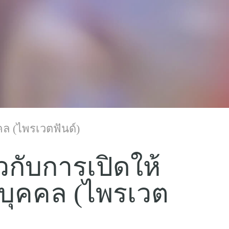
คล (ไพรเวตฟันด์)
วกับการเปิดให้
วนบุคคล (ไพรเวต