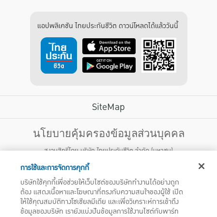
แอปพลิเคชัน ไทยประกันชีวิต ดาวน์โหลดได้แล้ววันนี้
SiteMap
บริการลูกค้า
นโยบายคุ้มครองข้อมูลส่วนบุคคล
สงวนสิทธิ์โดย บริษัท ไทยประกันชีวิต จำกัด (มหาชน)
ไทยประกันชีวิต HEALTH CARE SOLUTIONS
123 ถนน รัชดาภิเษก แขวงดินแดง เขตดินแดง กรุงเทพฯ 10400 โทรศัพท์ 02-
สิทธิพิเศษ
การใช้และการจัดการคุกกี้
2470247
แอปพลิเคชัน ไทยประกันชีวิต
บริษัทใช้คุกกี้เพื่อช่วยให้เว็บไซต์ของบริษัททำงานได้อย่างถูก
ไทยประกันชีวิตแคร์เซ็นเตอร์
ต้อง แสดงเนื้อหาและโฆษณาที่ตรงกับความสนใจของผู้ใช้ เปิด
บริษัทฯ ขอแจ้งให้ผู้ใช้บริการทราบว่า บรรดาข้อความ ภาพ เสียง เนื้อหา ชื่อ ชื่อทางการค้า ส่วนประกอบใดๆ
ไทยประกันชีวิตเมดิแคร์
ทั้งหมดของเว็บไซต์ รวมถึงเครื่องหมายการค้า เครื่องหมาย บริการ ลิขสิทธิ์ สิทธิบัตร ความรู้ต่างๆ ที่ปรากฏ
ให้ใช้คุณสมบัติทางโซเชียลมีเดีย และเพื่อวิเคราะห์การเข้าถึง
บนเว็บไซต์ของบริษัทฯ นี้ เป็นงานอันได้รับความคุ้มครองตามกฎหมายทรัพย์สินทางปัญญาของไทยโดยชอบ
ไทยประกันชีวิตอีซี่เพย์
ข้อมูลของบริษัท เรายังแบ่งปันข้อมูลการใช้งานไซต์กับพาร์ท
ด้วยกฎหมายของบริษัทฯ แต่เพียงผู้เดียว หากบุคคลใดลอกเลียน ปลอมแปลง ทำซ้ำ ดัดแปลง เผยแพร่ต่อ