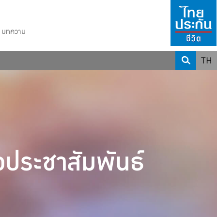
ห้แก่คนดูมานานถึง 39 ปี
">
บทความ
TH
วประชาสัมพันธ์