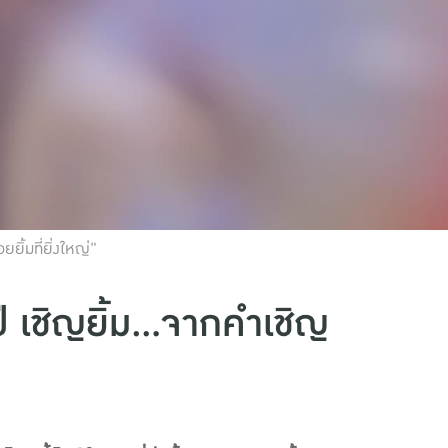
ยิ้มที่ยิ่งใหญ่"
ี เชิญยิ้ม...จากคำเชิญ