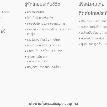
รู้จักไทยประกันชีวิต
เพื่อสังคมไทย
ติดต่อไทยประกั
al Agent)
ประวัติบริษัทฯ
ัล
วิสัยทัศน์ และพันธกิจ
สอบถามแนะนำบริกา
คณะผู้บริหาร และคณะกรรมการ
สมัครงานกับไทยประกั
คณะกรรมการชะรีอะฮ์ไทยประกันชีวิตตะ
นธ์
สมัครเป็นตัวแทนไทยป
กาฟุล
ค้นหาสาขาและศูนย์บร
รางวัลแห่งเกียรติยศคนไทย
ศูนย์บริการลูกค้า CS
บริษัทในกลุ่มไทยประกันชีวิต
ผลงานโฆษณาไทยประกันชีวิต
ฐานะการเงิน และ
ผลการดำเนินงาน
ข้อมูลตามคำสั่งนายทะเบียน
นโยบายคุ้มครองข้อมูลส่วนบุคคล