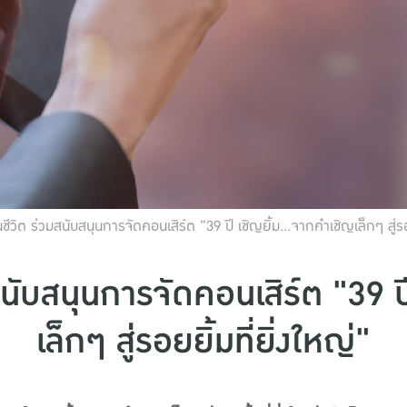
ีวิต ร่วมสนับสนุนการจัดคอนเสิร์ต "39 ปี เชิญยิ้ม...จากคำเชิญเล็กๆ สู่รอย
นับสนุนการจัดคอนเสิร์ต "39 ป
เล็กๆ สู่รอยยิ้มที่ยิ่งใหญ่"