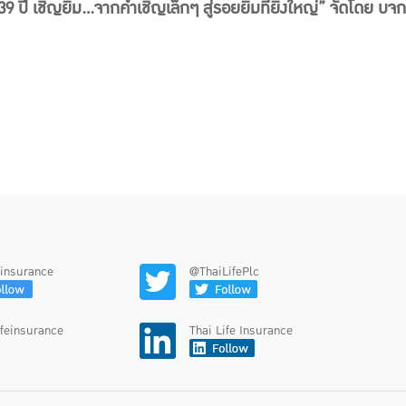
ปี เชิญยิ้ม...จากคำเชิญเล็กๆ สู่รอยยิ้มที่ยิ่งใหญ่” จัดโดย บจก.
feinsurance
@ThaiLifePlc
ifeinsurance
Thai Life Insurance