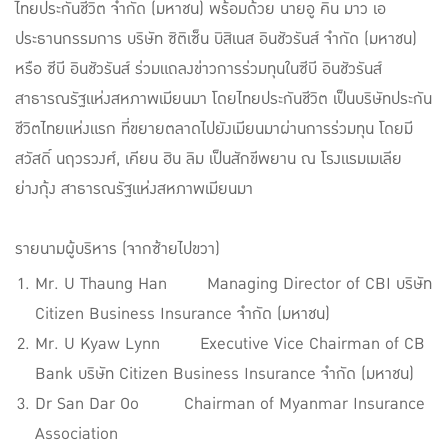
ไทยประกันชีวิต จำกัด (มหาชน) พร้อมด้วย นายอู คิน มาว เอ
ประธานกรรมการ บริษัท ซิติเซ็น บิสิเนส อินชัวรันส์ จำกัด (มหาชน)
หรือ ซีบี อินชัวรันส์ ร่วมแถลงข่าวการร่วมทุนในซีบี อินชัวรันส์
สาธารณรัฐแห่งสหภาพเมียนมา โดยไทยประกันชีวิต เป็นบริษัทประกัน
ชีวิตไทยแห่งแรก ที่ขยายตลาดไปยังเมียนมาผ่านการร่วมทุน โดยมี
สวัสดิ์ นฤวรวงศ์, เคียน ฮิน ลิม เป็นสักขีพยาน ณ โรงแรมเมเลีย
ย่างกุ้ง สาธารณรัฐแห่งสหภาพเมียนมา
รายนามผู้บริหาร (จากซ้ายไปขวา)
Mr. U Thaung Han Managing Director of CBI บริษัท
Citizen Business Insurance จำกัด (มหาชน)
Mr. U Kyaw Lynn Executive Vice Chairman of CB
Bank บริษัท Citizen Business Insurance จำกัด (มหาชน)
Dr San Dar Oo Chairman of Myanmar Insurance
Association