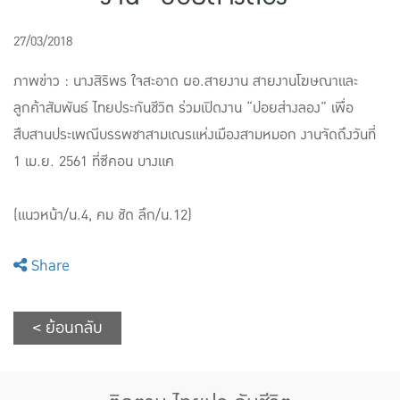
แบบประกันทั้งหมด
27/03/2018
แบบประกันที่เหมาะกับช่วงอายุ
ภาพข่าว : นางสิริพร ใจสะอาด ผอ.สายงาน สายงานโฆษณาและ
เปรียบเทียบแบบประกัน
ลูกค้าสัมพันธ์ ไทยประกันชีวิต ร่วมเปิดงาน “ปอยส่างลอง” เพื่อ
สืบสานประเพณีบรรพชาสามเณรแห่งเมืองสามหมอก งานจัดถึงวันที่
เลือกแบบประกันที่เหมาะกับคุณ
1 เม.ย. 2561 ที่ซีคอน บางแค
TL Learning Center
(แนวหน้า/น.4, คม ชัด ลึก/น.12)
Share
< ย้อนกลับ