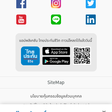
แอปพลิเคชัน ไทยประกันชีวิต ดาวน์โหลดได้แล้ววันนี้
SiteMap
บริการลูกค้า
นโยบายคุ้มครองข้อมูลส่วนบุคคล
สงวนสิทธิ์โดย บริษัท ไทยประกันชีวิต จำกัด (มหาชน)
ไทยประกันชีวิต HEALTH CARE SOLUTIONS
123 ถนน รัชดาภิเษก แขวงดินแดง เขตดินแดง กรุงเทพฯ 10400 โทรศัพท์ 02-
สิทธิพิเศษ