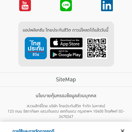
แอปพลิเคชัน ไทยประกันชีวิต ดาวน์โหลดได้แล้ววันนี้
SiteMap
บริการลูกค้า
นโยบายคุ้มครองข้อมูลส่วนบุคคล
สงวนสิทธิ์โดย บริษัท ไทยประกันชีวิต จำกัด (มหาชน)
ไทยประกันชีวิต HEALTH CARE SOLUTIONS
123 ถนน รัชดาภิเษก แขวงดินแดง เขตดินแดง กรุงเทพฯ 10400 โทรศัพท์ 02-
สิทธิพิเศษ
2470247
แอปพลิเคชัน ไทยประกันชีวิต
ไทยประกันชีวิตแคร์เซ็นเตอร์
การใช้และการจัดการคุกกี้
บริษัทฯ ขอแจ้งให้ผู้ใช้บริการทราบว่า บรรดาข้อความ ภาพ เสียง เนื้อหา ชื่อ ชื่อทางการค้า ส่วนประกอบใดๆ