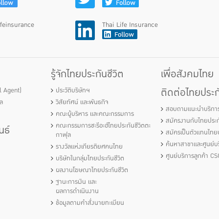
ifeinsurance
Thai Life Insurance
รู้จักไทยประกันชีวิต
เพื่อสังคมไทย
ติดต่อไทยประกั
al Agent)
ประวัติบริษัทฯ
ัล
วิสัยทัศน์ และพันธกิจ
สอบถามแนะนำบริกา
คณะผู้บริหาร และคณะกรรมการ
สมัครงานกับไทยประกั
คณะกรรมการชะรีอะฮ์ไทยประกันชีวิตตะ
นธ์
สมัครเป็นตัวแทนไทยป
กาฟุล
ค้นหาสาขาและศูนย์บร
รางวัลแห่งเกียรติยศคนไทย
ศูนย์บริการลูกค้า CS
บริษัทในกลุ่มไทยประกันชีวิต
ผลงานโฆษณาไทยประกันชีวิต
ฐานะการเงิน และ
ผลการดำเนินงาน
ข้อมูลตามคำสั่งนายทะเบียน