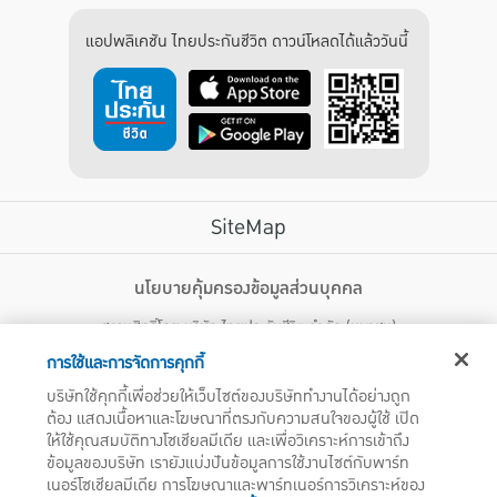
แอปพลิเคชัน ไทยประกันชีวิต ดาวน์โหลดได้แล้ววันนี้
SiteMap
บริการลูกค้า
นโยบายคุ้มครองข้อมูลส่วนบุคคล
สงวนสิทธิ์โดย บริษัท ไทยประกันชีวิต จำกัด (มหาชน)
ไทยประกันชีวิต HEALTH CARE SOLUTIONS
123 ถนน รัชดาภิเษก แขวงดินแดง เขตดินแดง กรุงเทพฯ 10400 โทรศัพท์ 02-
สิทธิพิเศษ
การใช้และการจัดการคุกกี้
2470247
แอปพลิเคชัน ไทยประกันชีวิต
บริษัทใช้คุกกี้เพื่อช่วยให้เว็บไซต์ของบริษัททำงานได้อย่างถูก
ไทยประกันชีวิตแคร์เซ็นเตอร์
ต้อง แสดงเนื้อหาและโฆษณาที่ตรงกับความสนใจของผู้ใช้ เปิด
บริษัทฯ ขอแจ้งให้ผู้ใช้บริการทราบว่า บรรดาข้อความ ภาพ เสียง เนื้อหา ชื่อ ชื่อทางการค้า ส่วนประกอบใดๆ
ไทยประกันชีวิตเมดิแคร์
ให้ใช้คุณสมบัติทางโซเชียลมีเดีย และเพื่อวิเคราะห์การเข้าถึง
ทั้งหมดของเว็บไซต์ รวมถึงเครื่องหมายการค้า เครื่องหมาย บริการ ลิขสิทธิ์ สิทธิบัตร ความรู้ต่างๆ ที่ปรากฏ
บนเว็บไซต์ของบริษัทฯ นี้ เป็นงานอันได้รับความคุ้มครองตามกฎหมายทรัพย์สินทางปัญญาของไทยโดยชอบ
ข้อมูลของบริษัท เรายังแบ่งปันข้อมูลการใช้งานไซต์กับพาร์ท
ไทยประกันชีวิตอีซี่เพย์
ด้วยกฎหมายของบริษัทฯ แต่เพียงผู้เดียว หากบุคคลใดลอกเลียน ปลอมแปลง ทำซ้ำ ดัดแปลง เผยแพร่ต่อ
เนอร์โซเชียลมีเดีย การโฆษณาและพาร์ทเนอร์การวิเคราะห์ของ
ไทยประกันชีวิตฮอตเคลม
สาธารณชน จำหน่าย มีไว้ให้เช่า หรือกระทำการใดๆ ในลักษณะที่เป็นการแสวงหาประโยชน์ทางการค้าหรือ