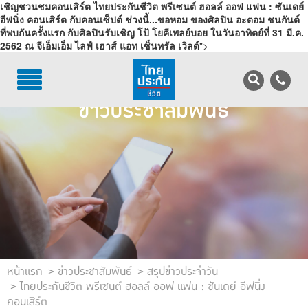
เชิญชวนชมคอนเสิร์ต ไทยประกันชีวิต พรีเซนต์ ฮอลล์ ออฟ แฟน : ซันเดย์
อีฟนิ่ง คอนเสิร์ต กับคอนเซ็ปต์ ช่วงนี้...ขอหอม ของศิลปิน อะตอม ชนกันต์
ที่พบกันครั้งแรก กับศิลปินรับเชิญ โป้ โยคีเพลย์บอย ในวันอาทิตย์ที่ 31 มี.ค.
2562 ณ จีเอ็มเอ็ม ไลฟ์ เฮาส์ แอท เซ็นทรัล เวิลด์
">
TH
EN
บริการลูกค้า
ข่าวประชาสัมพันธ์
บริการตัวแทน
รู้จักไทยประกันชีวิต
นักลงทุนสัมพันธ์
เพื่อสังคมไทย
ติดต่อไทยประกันชีวิต
หน้าแรก
ข่าวประชาสัมพันธ์
สรุปข่าวประจำวัน
บทความ
ไทยประกันชีวิต พรีเซนต์ ฮอลล์ ออฟ แฟน : ซันเดย์ อีฟนิ่ง
คอนเสิร์ต