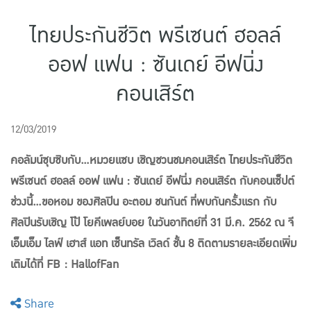
แบบประกันทั้งหมด
ไทยประกันชีวิต พรีเซนต์ ฮอลล์
แบบประกันที่เหมาะกับช่วงอายุ
ออฟ แฟน : ซันเดย์ อีฟนิ่ง
เปรียบเทียบแบบประกัน
คอนเสิร์ต
เลือกแบบประกันที่เหมาะกับคุณ
12/03/2019
TL Learning Center
คอลัมน์ซุบซิบกับ...หมวยแซบ เชิญชวนชมคอนเสิร์ต ไทยประกันชีวิต
พรีเซนต์ ฮอลล์ ออฟ แฟน : ซันเดย์ อีฟนิ่ง คอนเสิร์ต กับคอนเซ็ปต์
ช่วงนี้...ขอหอม ของศิลปิน อะตอม ชนกันต์ ที่พบกันครั้งแรก กับ
ศิลปินรับเชิญ โป้ โยคีเพลย์บอย ในวันอาทิตย์ที่ 31 มี.ค. 2562 ณ จี
เอ็มเอ็ม ไลฟ์ เฮาส์ แอท เซ็นทรัล เวิลด์ ชั้น 8 ติดตามรายละเอียดเพิ่ม
เติมได้ที่ FB : HallofFan
Share