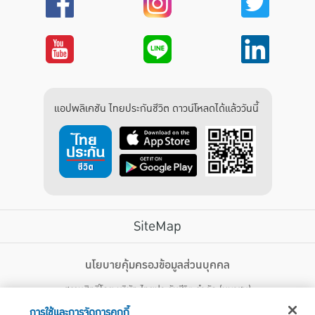
แอปพลิเคชัน ไทยประกันชีวิต ดาวน์โหลดได้แล้ววันนี้
SiteMap
บริการลูกค้า
นโยบายคุ้มครองข้อมูลส่วนบุคคล
สงวนสิทธิ์โดย บริษัท ไทยประกันชีวิต จำกัด (มหาชน)
ไทยประกันชีวิต HEALTH CARE SOLUTIONS
123 ถนน รัชดาภิเษก แขวงดินแดง เขตดินแดง กรุงเทพฯ 10400 โทรศัพท์ 02-
สิทธิพิเศษ
การใช้และการจัดการคุกกี้