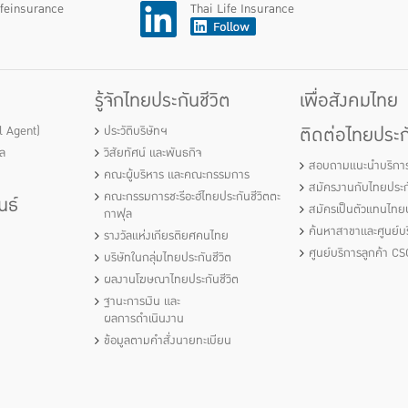
ifeinsurance
Thai Life Insurance
รู้จักไทยประกันชีวิต
เพื่อสังคมไทย
ติดต่อไทยประกั
al Agent)
ประวัติบริษัทฯ
ัล
วิสัยทัศน์ และพันธกิจ
สอบถามแนะนำบริกา
คณะผู้บริหาร และคณะกรรมการ
สมัครงานกับไทยประกั
คณะกรรมการชะรีอะฮ์ไทยประกันชีวิตตะ
นธ์
สมัครเป็นตัวแทนไทยป
กาฟุล
ค้นหาสาขาและศูนย์บร
รางวัลแห่งเกียรติยศคนไทย
ศูนย์บริการลูกค้า CS
บริษัทในกลุ่มไทยประกันชีวิต
ผลงานโฆษณาไทยประกันชีวิต
ฐานะการเงิน และ
ผลการดำเนินงาน
ข้อมูลตามคำสั่งนายทะเบียน