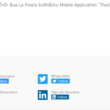
าผ้า Bua La Fiesta รับสิทธิ์ผ่าน Mobile Application “Thailif
feinsurance
@ThaiLifePlc
ifeinsurance
Thai Life Insurance