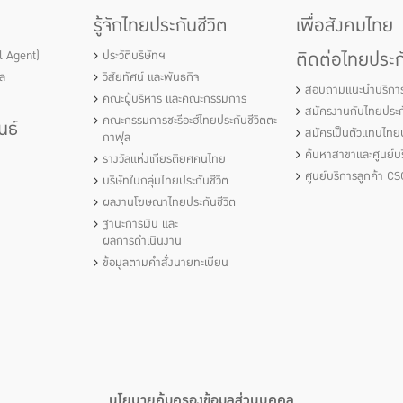
รู้จักไทยประกันชีวิต
เพื่อสังคมไทย
ติดต่อไทยประกั
al Agent)
ประวัติบริษัทฯ
ัล
วิสัยทัศน์ และพันธกิจ
สอบถามแนะนำบริกา
คณะผู้บริหาร และคณะกรรมการ
สมัครงานกับไทยประกั
คณะกรรมการชะรีอะฮ์ไทยประกันชีวิตตะ
นธ์
สมัครเป็นตัวแทนไทยป
กาฟุล
ค้นหาสาขาและศูนย์บร
รางวัลแห่งเกียรติยศคนไทย
ศูนย์บริการลูกค้า CS
บริษัทในกลุ่มไทยประกันชีวิต
ผลงานโฆษณาไทยประกันชีวิต
ฐานะการเงิน และ
ผลการดำเนินงาน
ข้อมูลตามคำสั่งนายทะเบียน
นโยบายคุ้มครองข้อมูลส่วนบุคคล