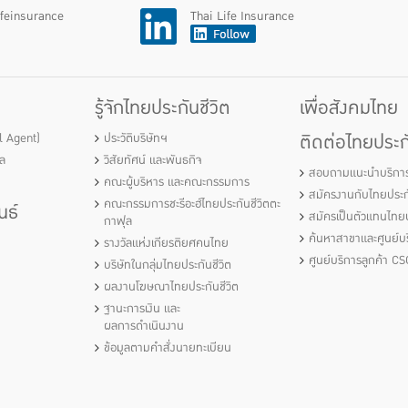
ifeinsurance
Thai Life Insurance
รู้จักไทยประกันชีวิต
เพื่อสังคมไทย
ติดต่อไทยประกั
al Agent)
ประวัติบริษัทฯ
ัล
วิสัยทัศน์ และพันธกิจ
สอบถามแนะนำบริกา
คณะผู้บริหาร และคณะกรรมการ
สมัครงานกับไทยประกั
คณะกรรมการชะรีอะฮ์ไทยประกันชีวิตตะ
นธ์
สมัครเป็นตัวแทนไทยป
กาฟุล
ค้นหาสาขาและศูนย์บร
รางวัลแห่งเกียรติยศคนไทย
ศูนย์บริการลูกค้า CS
บริษัทในกลุ่มไทยประกันชีวิต
ผลงานโฆษณาไทยประกันชีวิต
ฐานะการเงิน และ
ผลการดำเนินงาน
ข้อมูลตามคำสั่งนายทะเบียน