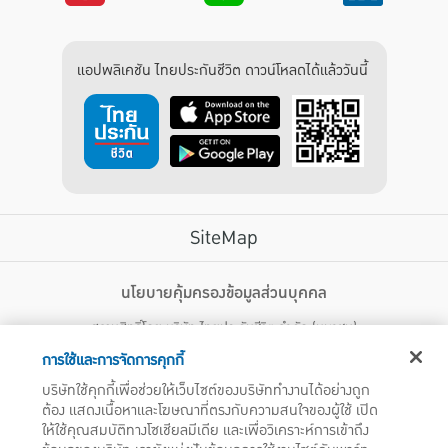
แอปพลิเคชัน ไทยประกันชีวิต ดาวน์โหลดได้แล้ววันนี้
SiteMap
บริการลูกค้า
นโยบายคุ้มครองข้อมูลส่วนบุคคล
สงวนสิทธิ์โดย บริษัท ไทยประกันชีวิต จำกัด (มหาชน)
ไทยประกันชีวิต HEALTH CARE SOLUTIONS
123 ถนน รัชดาภิเษก แขวงดินแดง เขตดินแดง กรุงเทพฯ 10400 โทรศัพท์ 02-
สิทธิพิเศษ
การใช้และการจัดการคุกกี้
2470247
แอปพลิเคชัน ไทยประกันชีวิต
บริษัทใช้คุกกี้เพื่อช่วยให้เว็บไซต์ของบริษัททำงานได้อย่างถูก
ไทยประกันชีวิตแคร์เซ็นเตอร์
ต้อง แสดงเนื้อหาและโฆษณาที่ตรงกับความสนใจของผู้ใช้ เปิด
บริษัทฯ ขอแจ้งให้ผู้ใช้บริการทราบว่า บรรดาข้อความ ภาพ เสียง เนื้อหา ชื่อ ชื่อทางการค้า ส่วนประกอบใดๆ
ไทยประกันชีวิตเมดิแคร์
ให้ใช้คุณสมบัติทางโซเชียลมีเดีย และเพื่อวิเคราะห์การเข้าถึง
ทั้งหมดของเว็บไซต์ รวมถึงเครื่องหมายการค้า เครื่องหมาย บริการ ลิขสิทธิ์ สิทธิบัตร ความรู้ต่างๆ ที่ปรากฏ
บนเว็บไซต์ของบริษัทฯ นี้ เป็นงานอันได้รับความคุ้มครองตามกฎหมายทรัพย์สินทางปัญญาของไทยโดยชอบ