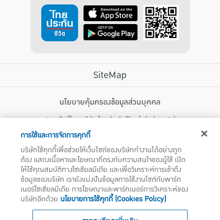
SiteMap
บริการลูกค้า
นโยบายคุ้มครองข้อมูลส่วนบุคคล
สงวนสิทธิ์โดย บริษัท ไทยประกันชีวิต จำกัด (มหาชน)
ไทยประกันชีวิต HEALTH CARE SOLUTIONS
123 ถนน รัชดาภิเษก แขวงดินแดง เขตดินแดง กรุงเทพฯ 10400 โทรศัพท์ 02-
สิทธิพิเศษ
การใช้และการจัดการคุกกี้
2470247
แอปพลิเคชัน ไทยประกันชีวิต
บริษัทใช้คุกกี้เพื่อช่วยให้เว็บไซต์ของบริษัททำงานได้อย่างถูก
ไทยประกันชีวิตแคร์เซ็นเตอร์
ต้อง แสดงเนื้อหาและโฆษณาที่ตรงกับความสนใจของผู้ใช้ เปิด
บริษัทฯ ขอแจ้งให้ผู้ใช้บริการทราบว่า บรรดาข้อความ ภาพ เสียง เนื้อหา ชื่อ ชื่อทางการค้า ส่วนประกอบใดๆ
ไทยประกันชีวิตเมดิแคร์
ให้ใช้คุณสมบัติทางโซเชียลมีเดีย และเพื่อวิเคราะห์การเข้าถึง
ทั้งหมดของเว็บไซต์ รวมถึงเครื่องหมายการค้า เครื่องหมาย บริการ ลิขสิทธิ์ สิทธิบัตร ความรู้ต่างๆ ที่ปรากฏ
บนเว็บไซต์ของบริษัทฯ นี้ เป็นงานอันได้รับความคุ้มครองตามกฎหมายทรัพย์สินทางปัญญาของไทยโดยชอบ
ข้อมูลของบริษัท เรายังแบ่งปันข้อมูลการใช้งานไซต์กับพาร์ท
ไทยประกันชีวิตอีซี่เพย์
ด้วยกฎหมายของบริษัทฯ แต่เพียงผู้เดียว หากบุคคลใดลอกเลียน ปลอมแปลง ทำซ้ำ ดัดแปลง เผยแพร่ต่อ
เนอร์โซเชียลมีเดีย การโฆษณาและพาร์ทเนอร์การวิเคราะห์ของ
ไทยประกันชีวิตฮอตเคลม
สาธารณชน จำหน่าย มีไว้ให้เช่า หรือกระทำการใดๆ ในลักษณะที่เป็นการแสวงหาประโยชน์ทางการค้าหรือ
บริษัทอีกด้วย
นโยบายการใช้คุกกี้ (Cookies Policy)
ประโยชน์โดยมิชอบ ไม่ว่าโดยประการใดๆ จากทรัพย์สินทางปัญญาดังกล่าวข้างต้น โดยไม่ได้รับอนุญาตจากบริ
ไทยประกันชีวิตประกันกลุ่ม
ษัทฯ บริษัทฯ จะดำเนินการตามกฎหมายกับผู้ทำละเมิดสิทธิดังกล่าวโดยทันที
บริการสำหรับเจ้าหน้าที่โรงพยาบาล