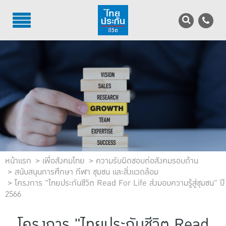
TH
EN
บริการลูกค้า
บริการตัวแทน
รู้จักไทยประกันชีวิต
นักลงทุนสัมพันธ์
เพื่อสังคมไทย
หน้าแรก
เพื่อสังคมไทย
ความรับผิดชอบต่อสังคมรอบด้าน
สนับสนุนการศึกษา กีฬา ชุมชน และสิ่งแวดล้อม
โครงการ "ไทยประกันชีวิต Read For Life ส่งมอบความรู้สู่ชุมชน" ปี
ติดต่อไทยประกันชีวิต
2566
บทความ
โครงการ "ไทยประกันชีวิต Read