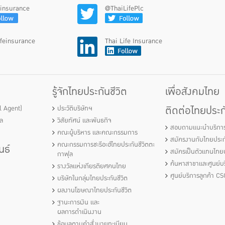
feinsurance
@ThaiLifePlc
ifeinsurance
Thai Life Insurance
รู้จักไทยประกันชีวิต
เพื่อสังคมไทย
ติดต่อไทยประกั
al Agent)
ประวัติบริษัทฯ
ัล
วิสัยทัศน์ และพันธกิจ
สอบถามแนะนำบริกา
คณะผู้บริหาร และคณะกรรมการ
สมัครงานกับไทยประกั
คณะกรรมการชะรีอะฮ์ไทยประกันชีวิตตะ
นธ์
สมัครเป็นตัวแทนไทยป
กาฟุล
ค้นหาสาขาและศูนย์บร
รางวัลแห่งเกียรติยศคนไทย
ศูนย์บริการลูกค้า CS
บริษัทในกลุ่มไทยประกันชีวิต
ผลงานโฆษณาไทยประกันชีวิต
ฐานะการเงิน และ
ผลการดำเนินงาน
ข้อมูลตามคำสั่งนายทะเบียน