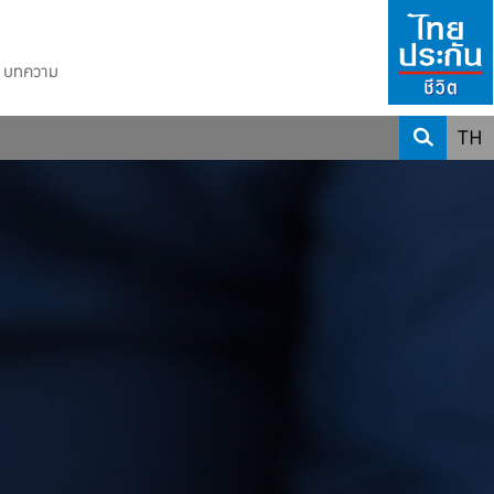
บทความ
TH