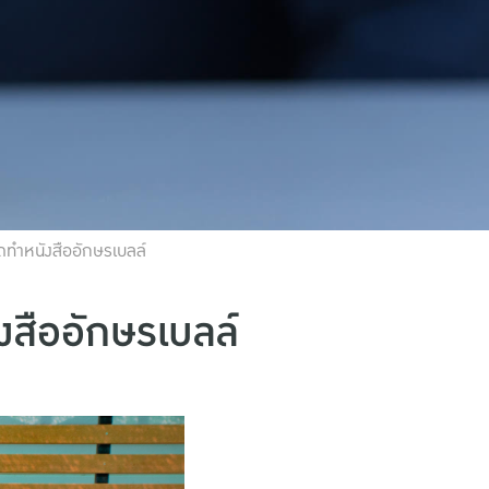
ัดทำหนังสืออักษรเบลล์
งสืออักษรเบลล์