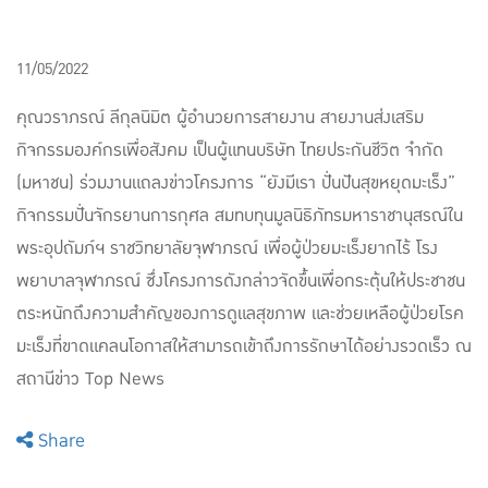
11/05/2022
คุณวราภรณ์ ลีกุลนิมิต ผู้อำนวยการสายงาน สายงานส่งเสริม
กิจกรรมองค์กรเพื่อสังคม เป็นผู้แทนบริษัท ไทยประกันชีวิต จำกัด
(มหาชน) ร่วมงานแถลงข่าวโครงการ “ยังมีเรา ปั่นปันสุขหยุดมะเร็ง”
กิจกรรมปั่นจักรยานการกุศล สมทบทุนมูลนิธิภัทรมหาราชานุสรณ์ใน
พระอุปถัมภ์ฯ ราชวิทยาลัยจุฬาภรณ์ เพื่อผู้ป่วยมะเร็งยากไร้ โรง
พยาบาลจุฬาภรณ์ ซึ่งโครงการดังกล่าวจัดขึ้นเพื่อกระตุ้นให้ประชาชน
ตระหนักถึงความสำคัญของการดูแลสุขภาพ และช่วยเหลือผู้ป่วยโรค
มะเร็งที่ขาดแคลนโอกาสให้สามารถเข้าถึงการรักษาได้อย่างรวดเร็ว ณ
สถานีข่าว Top News
Share