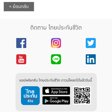
< ย้อนกลับ
ติดตาม ไทยประกันชีวิต
แอปพลิเคชัน ไทยประกันชีวิต ดาวน์โหลดได้แล้ววันนี้